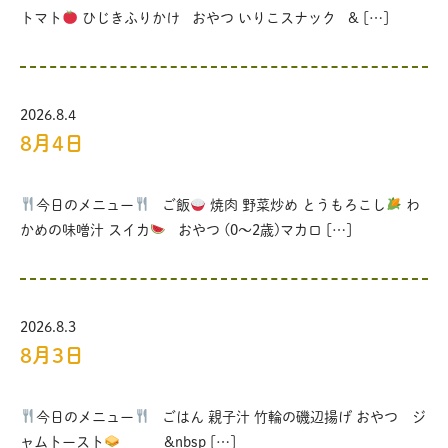
トマト
ひじきふりかけ おやつ いりこスナック & […]
2026.8.4
8月4日
今日のメニュー
ご飯
焼肉 野菜炒め とうもろこし
わ
かめの味噌汁 スイカ
おやつ (0〜2歳)マカロ […]
2026.8.3
8月3日
今日のメニュー
ごはん 親子汁 竹輪の磯辺揚げ おやつ ジ
ャムトースト
&nbsp […]