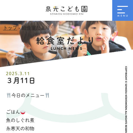
トップ
- 給食室だより
給食室だより
LUNCH NEWS
2025.3.11
３月11日
今日のメニュー
ごはん
魚のしぐれ煮
糸寒天の和物