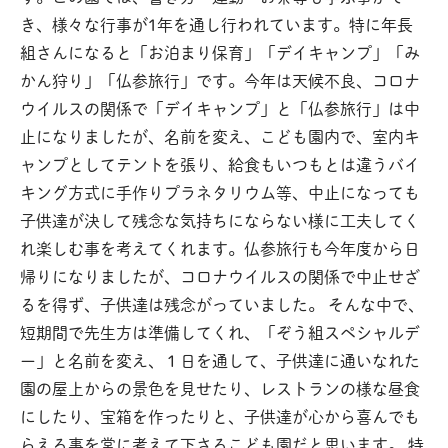
き、様々な行事が1年を通し行われています。特に年長
組さんになると「お泊まり保育」「デイキャンプ」「み
かん狩り」「仏参旅行」です。今年は天候不良、コロナ
ウイルスの関係で「デイキャンプ」と「仏参旅行」は中
止になりましたが、名前を変え、こども園内で、室内キ
ャンプとしてテントを張り、給食もいつもとは違うバイ
キング方式に手作りプラネタリウム等、中止になっても
子供達が決して残念な気持ちにならない様に工夫してく
れ楽しむ事を考えてくれます。仏参旅行も今年度から日
帰りになりましたが、コロナウイルスの関係で中止せざ
るを得ず、子供達は残念がっていました。 そんな中で、
短期間で先生方は準備してくれ、「ぞう組スペシャルデ
ー」と名前を変え、１日を通して、子供達に通いなれた
園の屋上からの景色を見せたり、レストランの様な昼食
にしたり、宝箱を作ったりと、子供達が心から喜んでも
らえる事を常に考えて下さるこども園だと思います。 特