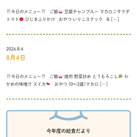
今日のメニュー
ご飯
豆腐チャンプルー マカロニサラダ
トマト
ひじきふりかけ おやつ いりこスナック & […]
2026.8.4
8月4日
今日のメニュー
ご飯
焼肉 野菜炒め とうもろこし
わ
かめの味噌汁 スイカ
おやつ (0〜2歳)マカロ […]
今年度の給食だより