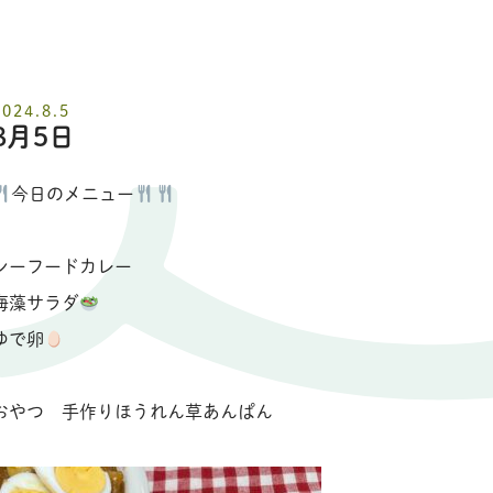
2024.8.5
8月5日
今日のメニュー
シーフードカレー
海藻サラダ
ゆで卵
おやつ 手作りほうれん草あんぱん