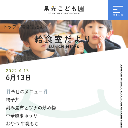
トップ
- 給食室だより
給食室だより
LUNCH NEWS
2022.6.13
6月13日
今日のメニュー
親子丼
刻み昆布とツナの炒め物
中華風きゅうり
おやつ 牛乳もち