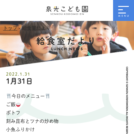
トップ
- 給食室だより
給食室だより
LUNCH NEWS
2022.1.31
1月31日
今日のメニュー
ご飯
ポトフ
刻み昆布とツナの炒め物
小魚ふりかけ