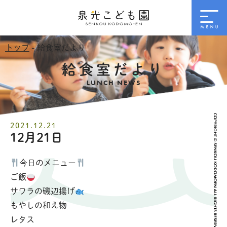
トップ
- 給食室だより
給食室だより
LUNCH NEWS
2021.12.21
12月21日
今日のメニュー
ご飯
サワラの磯辺揚げ
もやしの和え物
レタス