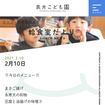
トップ
- 給食室だより
給食室だより
LUNCH NEWS
2021.2.10
2月10日
今日のメニュー
まさご揚げ
糸寒天の和物
豆腐と油揚げの味噌汁